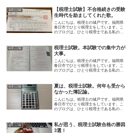
まだ子供だったのであまり覚えていませ
んが、令和の瞬間という...
【税理士試験】不合格続きの受験
税理士試験
生時代を励ましてくれた歌。
こんにちは。税理士の城戸です。福岡県
春日市でひとり税理士をしています。こ
のブログは、ひとり税理士である私の日
常や思っていること、経験したことなど
を書いている雑記ブログです。夏は、税
理士試験。冬は、、、合格発表日。もう
税理士試験。本試験での集中力が
税理士試験
すぐ、税理士試験の合格発...
大事。
こんにちは。税理士の城戸です。福岡県
春日市でひとり税理士をしています。こ
のブログは、ひとり税理士である私の日
常や思っていること、経験したことなど
を書いている雑記ブログです。いよいよ
税理士試験。いよいよ8月。いよいよ税理
夏は、税理士試験。何年も受から
税理士試験
士試験。今年は、8月8...
なかった簿記論。
こんにちは。税理士の城戸です。福岡県
春日市でひとり税理士をしています。こ
のブログは、ひとり税理士である私の日
常や思っていること、経験したことなど
を書いている雑記ブログです。夏になる
と思い出す税理士試験今日は、7月18日。
私が思う、税理士試験合格の勝因
税理士試験
夏ですね。夏になると...
3選！