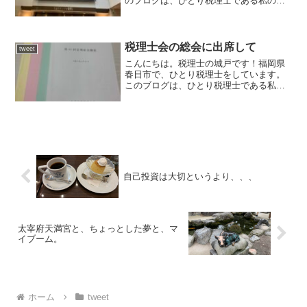
のブログは、ひとり税理士である私の日
常や思っていること、経験したことなど
を書いている雑記ブログです。齋藤悌子
さん。先月は、キャナルシティ劇場へ。
齋藤悌子さんのライブを見...
税理士会の総会に出席して
tweet
こんにちは。税理士の城戸です！福岡県
春日市で、ひとり税理士をしています。
このブログは、ひとり税理士である私の
日常や思っていること、経験したことな
どを書いている雑記ブログです。6月は、
税理士会の総会に行ってきました。2023
年も今日から7月。...
自己投資は大切というより、、、
太宰府天満宮と、ちょっとした夢と、マ
イブーム。
ホーム
tweet