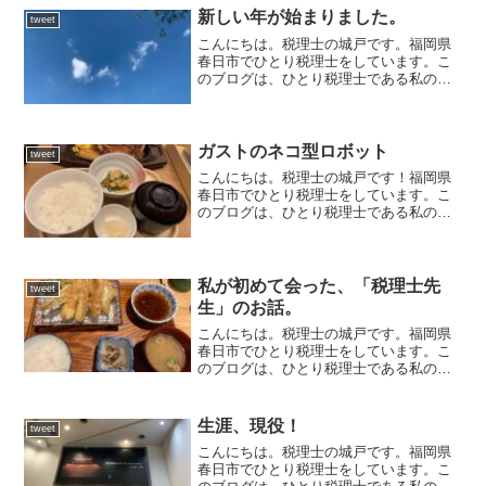
新しい年が始まりました。
tweet
こんにちは。税理士の城戸です。福岡県
春日市でひとり税理士をしています。こ
のブログは、ひとり税理士である私の日
常や思っていること、経験したことなど
を書いている雑記ブログです。出来る人
が、出来るときに、出来るだけ。2024
年、始まりました。、、...
ガストのネコ型ロボット
tweet
こんにちは。税理士の城戸です！福岡県
春日市でひとり税理士をしています。こ
のブログは、ひとり税理士である私の日
常や思っていること、経験したことなど
を書いている雑記ブログです。ガストで
ランチ日曜日は、ガストでランチを。チ
キテキスパイス焼きと、デ...
私が初めて会った、「税理士先
tweet
生」のお話。
こんにちは。税理士の城戸です。福岡県
春日市でひとり税理士をしています。こ
のブログは、ひとり税理士である私の日
常や思っていること、経験したことなど
を書いている雑記ブログです。今回は、
私が初めて会った「税理士先生」のお話
生涯、現役！
tweet
です。やることなすこと上...
こんにちは。税理士の城戸です。福岡県
春日市でひとり税理士をしています。こ