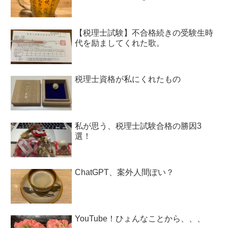
【税理士試験】不合格続きの受験生時
代を励ましてくれた歌。
税理士資格が私にくれたもの
私が思う、税理士試験合格の勝因3
選！
ChatGPT、案外人間ぽい？
YouTube！ひょんなことから、、、