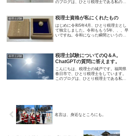
のブログは、ひとり税理士である私の日
常や思っていること、経験したことなど
を書いている雑記ブログです。いよいよ
税理士試験。いよいよ8月。いよいよ税理
税理士資格が私にくれたもの
税理士試験
士試験。今年は、8月8...
はじめに令和5年4月、ひとり税理士とし
て独立しました。令和ももう5年、、、早
いですね。令和になった瞬間というの
は、なんだかお祭りのような感じだった
のを覚えています。平成の瞬間は、まだ
まだ子供だったのであまり覚えていませ
んが、令和の瞬間という...
税理士試験についてのQ＆A。
税理士試験
ChatGPTの質問に答えます。
こんにちは、税理士の城戸です。福岡県
春日市で、ひとり税理士をしています。
このブログは、ひとり税理士である私の
日常や思っていること、経験したことな
どを書いている雑記ブログです。夏で
す。今日は、7月31日。夏です。今年もや
っぱり、暑いですね。毎...
名言は、身近なところにも。