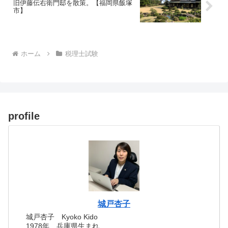
旧伊藤伝右衛門邸を散策。【福岡県飯塚
市】
ホーム
税理士試験
profile
城戸杏子
城戸杏子 Kyoko Kido
1978年 兵庫県生まれ