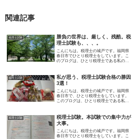
関連記事
勝負の世界は、厳しく、残酷。税
税理士試験
理士試験も、、、。
こんにちは。税理士の城戸です。福岡県
春日市でひとり税理士をしています。こ
のブログは、ひとり税理士である私の日
常や思っていること、経験したことなど
を書いている雑記ブログです。オリンピ
ック開幕。オリンピック、いよいよ始ま
私が思う、税理士試験合格の勝因
税理士試験
りましたね。4年に1度の...
3選！
こんにちは、税理士の城戸です。福岡県
春日市で、ひとり税理士をしています。
このブログは、ひとり税理士である私の
日常や思っていること、経験したことな
どを書いている雑記ブログです。12月と
いえば？今日は、12月30日。もう、今年
税理士試験。本試験での集中力が
税理士試験
も明日で終わりです...
大事。
こんにちは。税理士の城戸です。福岡県
春日市でひとり税理士をしています。こ