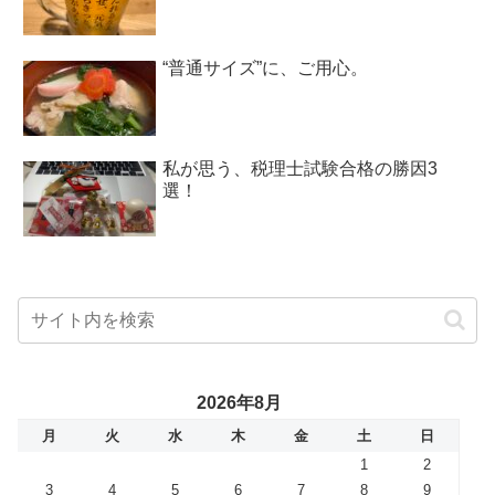
“普通サイズ”に、ご用心。
私が思う、税理士試験合格の勝因3
選！
2026年8月
月
火
水
木
金
土
日
1
2
3
4
5
6
7
8
9